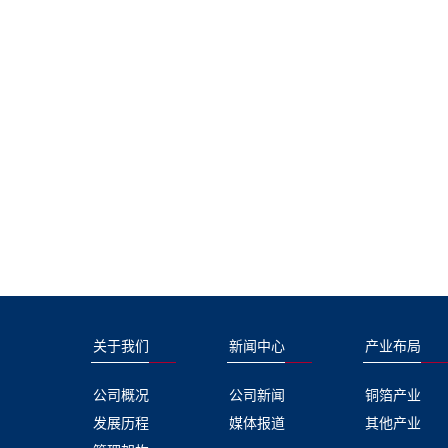
告诉我们成就自我从来都与性别无关在2021年国际劳
会暨啤酒嘉年华
动妇女节来临之际诺德股份为“女神”们准备的特别的
峰时刻”下面就和小
小礼品并一同制作蛋糕烘焙甜蜜祝愿所有“女神”节
队伍集结 开幕
日...
关于我们
新闻中心
产业布局
公司概况
公司新闻
铜箔产业
发展历程
媒体报道
其他产业