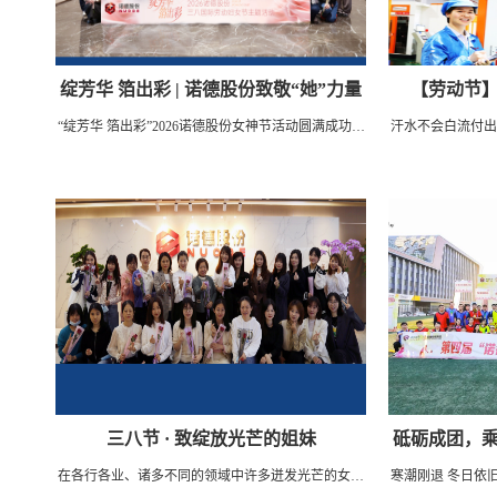
绽芳华 箔出彩 | 诺德股份致敬“她”力量
【劳动节
“绽芳华 箔出彩”2026诺德股份女神节活动圆满成功以
汗水不会白流付出
箔为墨，灼见芳华。非遗匠心，致敬巾帼。三八女神
心鉴初心唯时间鉴
节，邂逅千年烧箔工艺于金箔银箔间，以火为笔，以
不同岗位上辛勤
热为墨让金属箔片在温度中晕染流光溢彩每一次火候
的拿捏，都是匠心的沉淀每...
三八节 · 致绽放光芒的姐妹
砥砺成团，乘
在各行各业、诸多不同的领域中许多迸发光芒的女性
寒潮刚退 冬日依
趣味运动